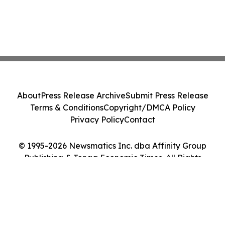
About
Press Release Archive
Submit Press Release
Terms & Conditions
Copyright/DMCA Policy
Privacy Policy
Contact
© 1995-2026 Newsmatics Inc. dba Affinity Group
Publishing & Tonga Economic Times. All Rights
Reserved.
Cookie Settings / Your Privacy Choices