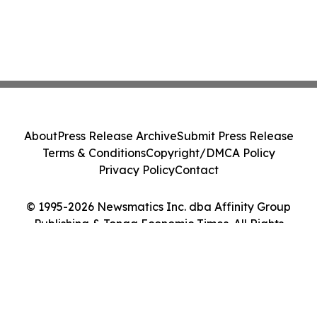
About
Press Release Archive
Submit Press Release
Terms & Conditions
Copyright/DMCA Policy
Privacy Policy
Contact
© 1995-2026 Newsmatics Inc. dba Affinity Group
Publishing & Tonga Economic Times. All Rights
Reserved.
Cookie Settings / Your Privacy Choices